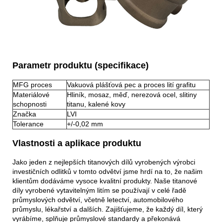
Parametr produktu (specifikace)
MFG proces
Vakuová plášťová pec a proces lití grafitu
Materiálové
Hliník, mosaz, měď, nerezová ocel, slitiny
schopnosti
titanu, kalené kovy
Značka
LVI
Tolerance
+/-0,02 mm
Vlastnosti a aplikace produktu
Jako jeden z nejlepších titanových dílů vyrobených výrobci
investičních odlitků v tomto odvětví jsme hrdí na to, že našim
klientům dodáváme vysoce kvalitní produkty. Naše titanové
díly vyrobené vytavitelným litím se používají v celé řadě
průmyslových odvětví, včetně letectví, automobilového
průmyslu, lékařství a dalších. Zajišťujeme, že každý díl, který
vyrábíme, splňuje průmyslové standardy a překonává