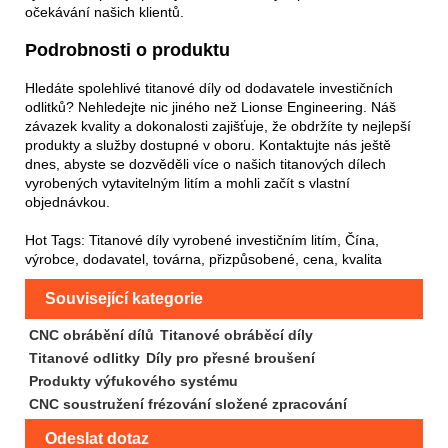
očekávání našich klientů.
Podrobnosti o produktu
Hledáte spolehlivé titanové díly od dodavatele investičních
odlitků? Nehledejte nic jiného než Lionse Engineering. Náš
závazek kvality a dokonalosti zajišťuje, že obdržíte ty nejlepší
produkty a služby dostupné v oboru. Kontaktujte nás ještě
dnes, abyste se dozvěděli více o našich titanových dílech
vyrobených vytavitelným litím a mohli začít s vlastní
objednávkou.
Hot Tags: Titanové díly vyrobené investičním litím, Čína,
výrobce, dodavatel, továrna, přizpůsobené, cena, kvalita
Související kategorie
CNC obrábění dílů
Titanové obráběcí díly
Titanové odlitky
Díly pro přesné broušení
Produkty výfukového systému
CNC soustružení frézování složené zpracování
Odeslat dotaz