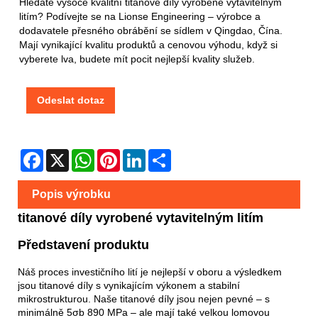
Hledáte vysoce kvalitní titanové díly vyrobené vytavitelným
litím? Podívejte se na Lionse Engineering – výrobce a
dodavatele přesného obrábění se sídlem v Qingdao, Čína.
Mají vynikající kvalitu produktů a cenovou výhodu, když si
vyberete lva, budete mít pocit nejlepší kvality služeb.
Odeslat dotaz
Facebook
X
WhatsApp
Pinterest
LinkedIn
Share
Popis výrobku
titanové díly vyrobené vytavitelným litím
Představení produktu
Náš proces investičního lití je nejlepší v oboru a výsledkem
jsou titanové díly s vynikajícím výkonem a stabilní
mikrostrukturou. Naše titanové díly jsou nejen pevné – s
minimálně 5σb 890 MPa – ale mají také velkou lomovou