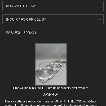
KONTAKTUJTE NÁS
INQUIRY FOR PRICELIST
POSLEDNÍ ZPRÁVY
Proč volíme hliník 6061-T6 pro upínací desky světlovodu？
2026/06/24
Deska svítidla světlovodu, materiál 6061-T6 hliník, CNC obráběno,
povrch kartáčovaný, používá se k upevnění světlovodů při procesu