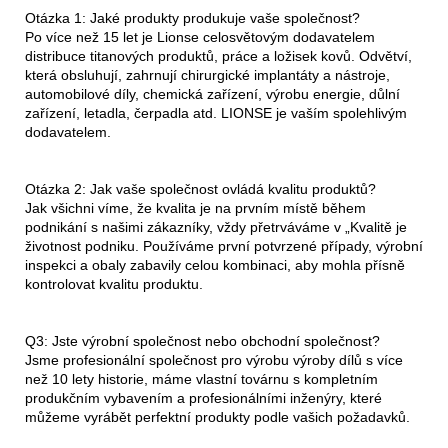
Otázka 1: Jaké produkty produkuje vaše společnost?
Po více než 15 let je Lionse celosvětovým dodavatelem
distribuce titanových produktů, práce a ložisek kovů. Odvětví,
která obsluhují, zahrnují chirurgické implantáty a nástroje,
automobilové díly, chemická zařízení, výrobu energie, důlní
zařízení, letadla, čerpadla atd. LIONSE je vaším spolehlivým
dodavatelem.
Otázka 2: Jak vaše společnost ovládá kvalitu produktů?
Jak všichni víme, že kvalita je na prvním místě během
podnikání s našimi zákazníky, vždy přetrváváme v „Kvalitě je
životnost podniku. Používáme první potvrzené případy, výrobní
inspekci a obaly zabavily celou kombinaci, aby mohla přísně
kontrolovat kvalitu produktu.
Q3: Jste výrobní společnost nebo obchodní společnost?
Jsme profesionální společnost pro výrobu výroby dílů s více
než 10 lety historie, máme vlastní továrnu s kompletním
produkčním vybavením a profesionálními inženýry, které
můžeme vyrábět perfektní produkty podle vašich požadavků.