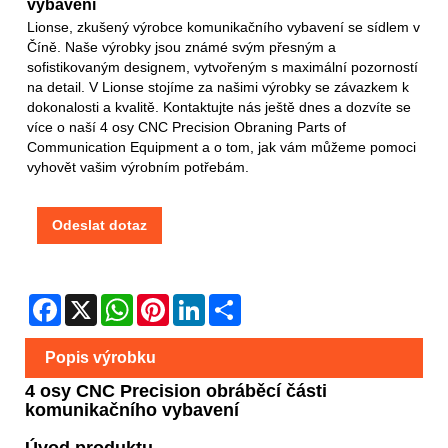
vybavení
Lionse, zkušený výrobce komunikačního vybavení se sídlem v
Číně. Naše výrobky jsou známé svým přesným a
sofistikovaným designem, vytvořeným s maximální pozorností
na detail. V Lionse stojíme za našimi výrobky se závazkem k
dokonalosti a kvalitě. Kontaktujte nás ještě dnes a dozvíte se
více o naší 4 osy CNC Precision Obraning Parts of
Communication Equipment a o tom, jak vám můžeme pomoci
vyhovět vašim výrobním potřebám.
Odeslat dotaz
Facebook
X
WhatsApp
Pinterest
LinkedIn
Share
Popis výrobku
4 osy CNC Precision obráběcí části
komunikačního vybavení