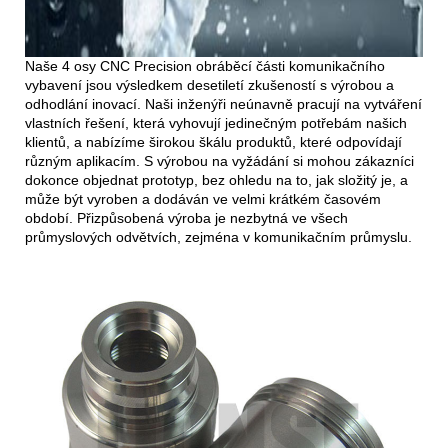
Naše 4 osy CNC Precision obráběcí části komunikačního
vybavení jsou výsledkem desetiletí zkušeností s výrobou a
odhodlání inovací. Naši inženýři neúnavně pracují na vytváření
vlastních řešení, která vyhovují jedinečným potřebám našich
klientů, a nabízíme širokou škálu produktů, které odpovídají
různým aplikacím. S výrobou na vyžádání si mohou zákazníci
dokonce objednat prototyp, bez ohledu na to, jak složitý je, a
může být vyroben a dodáván ve velmi krátkém časovém
období. Přizpůsobená výroba je nezbytná ve všech
průmyslových odvětvích, zejména v komunikačním průmyslu.