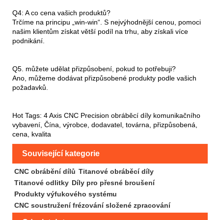
Q4: A co cena vašich produktů?
Trčíme na principu „win-win“. S nejvýhodnější cenou, pomoci
našim klientům získat větší podíl na trhu, aby získali více
podnikání.
Q5. můžete udělat přizpůsobení, pokud to potřebuji?
Ano, můžeme dodávat přizpůsobené produkty podle vašich
požadavků.
Hot Tags: 4 Axis CNC Precision obráběcí díly komunikačního
vybavení, Čína, výrobce, dodavatel, továrna, přizpůsobená,
cena, kvalita
Související kategorie
CNC obrábění dílů
Titanové obráběcí díly
Titanové odlitky
Díly pro přesné broušení
Produkty výfukového systému
CNC soustružení frézování složené zpracování